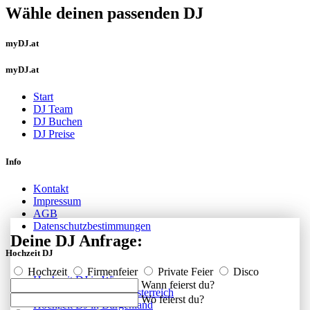
Wähle deinen passenden DJ
myDJ.at
myDJ.at
Start
DJ Team
DJ Buchen
DJ Preise
Info
Kontakt
Impressum
AGB
Datenschutzbestimmungen
Deine DJ Anfrage:
Hochzeit DJ
Hochzeit
Firmenfeier
Private Feier
Disco
Hochzeit DJ in Wien
Wann feierst du?
Hochzeit DJ in Niederösterreich
Wo feierst du?
Hochzeit DJ in Burgenland