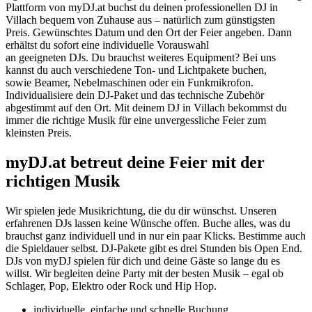
Plattform von myDJ.at buchst du deinen professionellen DJ in
Villach bequem von Zuhause aus – natürlich zum günstigsten
Preis. Gewünschtes Datum und den Ort der Feier angeben. Dann
erhältst du sofort eine individuelle Vorauswahl
an geeigneten DJs. Du brauchst weiteres Equipment? Bei uns
kannst du auch verschiedene Ton- und Lichtpakete buchen,
sowie Beamer, Nebelmaschinen oder ein Funkmikrofon.
Individualisiere dein DJ-Paket und das technische Zubehör
abgestimmt auf den Ort. Mit deinem DJ in Villach bekommst du
immer die richtige Musik für eine unvergessliche Feier zum
kleinsten Preis.
myDJ.at betreut deine Feier mit der
richtigen Musik
Wir spielen jede Musikrichtung, die du dir wünschst. Unseren
erfahrenen DJs lassen keine Wünsche offen. Buche alles, was du
brauchst ganz individuell und in nur ein paar Klicks. Bestimme auch
die Spieldauer selbst. DJ-Pakete gibt es drei Stunden bis Open End.
DJs von myDJ spielen für dich und deine Gäste so lange du es
willst. Wir begleiten deine Party mit der besten Musik – egal ob
Schlager, Pop, Elektro oder Rock und Hip Hop.
individuelle, einfache und schnelle Buchung