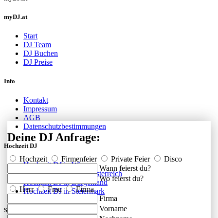
myDJ.at
Start
DJ Team
DJ Buchen
DJ Preise
Info
Kontakt
Impressum
AGB
Datenschutzbestimmungen
Deine DJ Anfrage:
Hochzeit DJ
Hochzeit
Firmenfeier
Private Feier
Disco
Hochzeit DJ in Wien
Wann feierst du?
Hochzeit DJ in Niederösterreich
Wo feierst du?
Hochzeit DJ in Burgenland
Herr
Frau
Firma
Hochzeit DJ in Steiermark
Firma
Vorname
Social