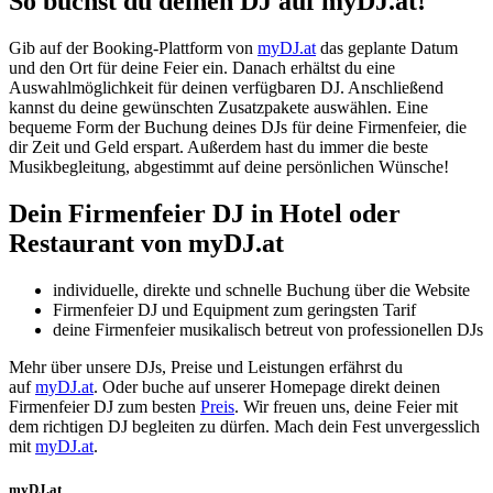
So buchst du deinen DJ auf myDJ.at!
Gib auf der Booking-Plattform von
myDJ.at
das geplante Datum
und den Ort für deine Feier ein. Danach erhältst du eine
Auswahlmöglichkeit für deinen verfügbaren DJ. Anschließend
kannst du deine gewünschten Zusatzpakete auswählen. Eine
bequeme Form der Buchung deines DJs für deine Firmenfeier, die
dir Zeit und Geld erspart. Außerdem hast du immer die beste
Musikbegleitung, abgestimmt auf deine persönlichen Wünsche!
Dein Firmenfeier DJ in
Hotel oder
Restaurant
von myDJ.at
individuelle, direkte und schnelle Buchung über die Website
Firmenfeier DJ und Equipment zum geringsten Tarif
deine Firmenfeier musikalisch betreut von professionellen DJs
Mehr über unsere DJs, Preise und Leistungen erfährst du
auf
myDJ.at
. Oder buche auf unserer Homepage direkt deinen
Firmenfeier DJ zum besten
Preis
. Wir freuen uns, deine Feier mit
dem richtigen DJ begleiten zu dürfen. Mach dein Fest unvergesslich
mit
myDJ.at
.
myDJ.at