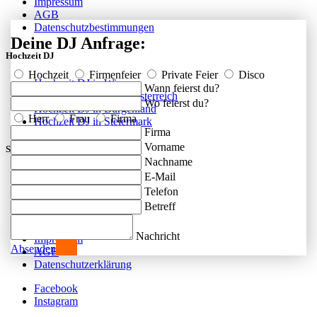
Impressum
AGB
Datenschutzbestimmungen
Deine DJ Anfrage:
Hochzeit DJ
Hochzeit
Firmenfeier
Private Feier
Disco
Hochzeit DJ in Wien
Wann feierst du?
Hochzeit DJ in Niederösterreich
Wo feierst du?
Hochzeit DJ in Burgenland
Herr
Frau
Firma
Hochzeit DJ in Steiermark
Firma
Vorname
Social
Nachname
E-Mail
FAQ
Facebook
Telefon
Instagram
Betreff
Kontakt
Nachricht
Impressum
Absenden
AGB
Datenschutzerklärung
Facebook
Instagram