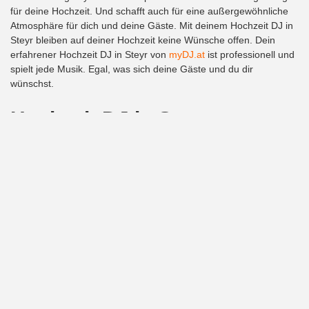
für deine Hochzeit. Und schafft auch für eine außergewöhnliche
Atmosphäre für dich und deine Gäste. Mit deinem Hochzeit DJ in
Steyr bleiben auf deiner Hochzeit keine Wünsche offen. Dein
erfahrener Hochzeit DJ in Steyr von
myDJ.at
ist professionell und
spielt jede Musik. Egal, was sich deine Gäste und du dir
wünschst.
Hochzeit DJ in Steyr zum
kleinsten Preis
Die Buchung – individuell, einfach und schnell
Hochzeit DJ zum kleinsten
Preis
Trauung, Agape und die Hochzeitsfeier begleitet von
erfahrenen DJs
Mehr über unsere DJs, Preise und Leistungen erfährst du auf
myDJ.at
. Oder buche auf unserer Homepage direkt deinen
Hochzeit DJ in Steyr zum kleinsten Preis.
Wir freuen uns, deine Hochzeit mit dem richtigen Hochzeit DJ
begleiten zu dürfen. Mach deine Hochzeit unvergesslich mit