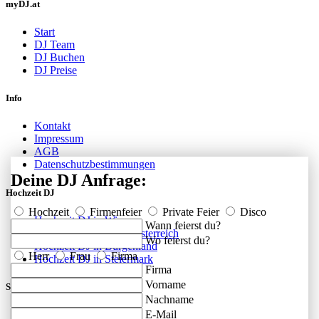
myDJ.at
Start
DJ Team
DJ Buchen
DJ Preise
Info
Kontakt
Impressum
AGB
Datenschutzbestimmungen
Deine DJ Anfrage:
Hochzeit DJ
Hochzeit
Firmenfeier
Private Feier
Disco
Hochzeit DJ in Wien
Wann feierst du?
Hochzeit DJ in Niederösterreich
Wo feierst du?
Hochzeit DJ in Burgenland
Herr
Frau
Firma
Hochzeit DJ in Steiermark
Firma
Vorname
Social
Nachname
E-Mail
FAQ