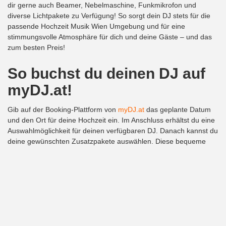
dir gerne auch Beamer, Nebelmaschine, Funkmikrofon und
diverse Lichtpakete zu Verfügung! So sorgt dein DJ stets für die
passende Hochzeit Musik Wien Umgebung und für eine
stimmungsvolle Atmosphäre für dich und deine Gäste – und das
zum besten Preis!
So buchst du deinen DJ auf
myDJ.at!
Gib auf der Booking-Plattform von
myDJ.at
das geplante Datum
und den Ort für deine Hochzeit ein. Im Anschluss erhältst du eine
Auswahlmöglichkeit für deinen verfügbaren DJ. Danach kannst du
deine gewünschten Zusatzpakete auswählen. Diese bequeme
Form der Buchung deines DJs für deine Hochzeit erspart dir Zeit
und Geld. Außerdem hast du immer die beste Musikbegleitung,
abgestimmt auf deine persönlichen Wünsche!
Deine Hochzeit Musik in
Wien Umgebung