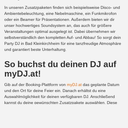
In unseren Zusatzpaketen finden sich beispielsweise Disco- und
Ambientebeleuchtung, eine Nebelmaschine, ein Funkmikrofon
oder ein Beamer für Präsentationen. Außerdem bieten wir dir
unser hochwertiges Soundsystem an, das auch für größere
Veranstaltungen optimal ausgelegt ist. Dabei übernehmen wir
selbstverständlich den kompletten Auf- und Abbau! So sorgt dein
Party DJ in Bad Kleinkirchheim für eine tanzfreudige Atmosphäre
und garantiert beste Unterhaltung.
So buchst du deinen DJ auf
myDJ.at!
Gib auf der Booking-Plattform von
myDJ.at
das geplante Datum
und den Ort für deine Feier ein. Danach erhältst du eine
Auswahlmöglichkeit für deinen verfügbaren DJ. Anschließend
kannst du deine gewünschten Zusatzpakete auswählen. Diese
einfache und bequeme Form der Buchung deines DJs erspart dir
Zeit und Geld. Außerdem hast du immer die beste
Musikbegleitung, abgestimmt auf deine Bedürfnisse!