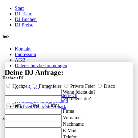
Start
DJ Team
DJ Buchen
DJ Preise
Info
Kontakt
Impressum
AGB
Datenschutzbestimmungen
Deine DJ Anfrage:
Hochzeit DJ
Hochzeit
Firmenfeier
Private Feier
Disco
Hochzeit DJ in Wien
Wann feierst du?
Hochzeit DJ in Niederösterreich
Wo feierst du?
Hochzeit DJ in Burgenland
Herr
Frau
Firma
Hochzeit DJ in Steiermark
Firma
Vorname
Social
Nachname
E-Mail
FAQ
Facebook
Telefon