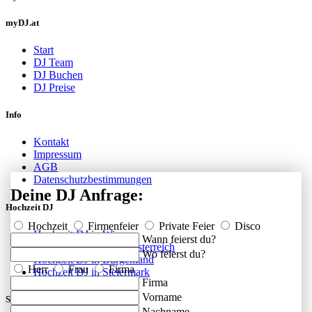
myDJ.at
Start
DJ Team
DJ Buchen
DJ Preise
Info
Kontakt
Impressum
AGB
Datenschutzbestimmungen
Deine DJ Anfrage:
Hochzeit DJ
Hochzeit
Firmenfeier
Private Feier
Disco
Hochzeit DJ in Wien
Wann feierst du?
Hochzeit DJ in Niederösterreich
Wo feierst du?
Hochzeit DJ in Burgenland
Herr
Frau
Firma
Hochzeit DJ in Steiermark
Firma
Vorname
Social
Nachname