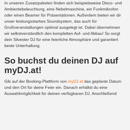
In unseren Zusatzpaketen finden sich beispielsweise Disco- und
Ambientebeleuchtung, eine Nebelmaschine, ein Funkmikrofon
oder einen Beamer für Präsentationen. Außerdem bieten wir dir
unser leistungsstarkes Soundsystem, das auch für
Großveranstaltungen optimal ausgelegt ist. Dabei übernehmen
wir selbstverständlich den kompletten Auf- und Abbau! So sorgt
dein Silvester DJ für eine feierliche Atmosphäre und garantiert
beste Unterhaltung.
So buchst du deinen DJ auf
myDJ.at!
Gib auf der Booking-Plattform von
myDJ.at
das geplante Datum
und den Ort für deine Feier ein. Danach erhältst du eine
Auswahlmöglichkeit für deinen verfügbaren DJ. Anschließend
kannst du deine gewünschten Zusatzpakete auswählen. Diese
einfache und bequeme Form der Buchung deines DJs erspart dir
Zeit und Geld. Außerdem hast du immer die beste
Musikbegleitung, abgestimmt auf deine Bedürfnisse!