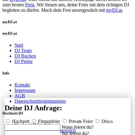
zum besten
Preis
. Wir freuen uns, deine Feier mit dem richtigen DJ
begleiten zu dürfen. Mach dein Fest unvergesslich mit
myDJ.at
.
myDJ.at
myDJ.at
Start
DJ Team
DJ Buchen
DJ Preise
Info
Kontakt
Impressum
AGB
Datenschutzbestimmungen
Deine DJ Anfrage:
Hochzeit DJ
Hochzeit
Firmenfeier
Private Feier
Disco
Hochzeit DJ in Wien
Wann feierst du?
Hochzeit DJ in Niederösterreich
Wo feierst du?