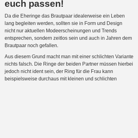
euch passen!
Da die Eheringe das Brautpaar idealerweise ein Leben
lang begleiten werden, sollten sie in Form und Design
nicht nur aktuellen Modeerscheinungen und Trends
entsprechen, sondern zeitlos sein und auch in Jahren dem
Brautpaar noch gefallen.
Aus diesem Grund macht man mit einer schlichten Variante
nichts falsch. Die Ringe der beiden Partner müssen hierbei
jedoch nicht ident sein, der Ring für die Frau kann
beispielsweise durchaus mit kleinen und schlichten
Diamanten verziert werden. Von prunkvollen und großen
Diamanten, welche sich im Alltag verheddern und stören
könnten, wird eben diesem Grund abgeraten.
Eine schöne und romantische Verfeinerung kann die
Innengravierung darstellen. Ob ihr nun das
Hochzeitsdatum
, eure ganz privaten Spitznamen oder
einen kleinen Spruch gravieren lasst, bleibt der Fantasie
frei überlassen.