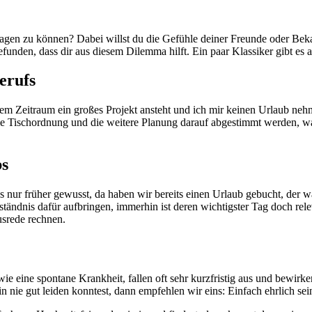
sagen zu können? Dabei willst du die Gefühle deiner Freunde oder Bek
funden, dass dir aus diesem Dilemma hilft. Ein paar Klassiker gibt es a
erufs
m Zeitraum ein großes Projekt ansteht und ich mir keinen Urlaub nehme
die Tischordnung und die weitere Planung darauf abgestimmt werden, was 
bs
 nur früher gewusst, da haben wir bereits einen Urlaub gebucht, der war
tändnis dafür aufbringen, immerhin ist deren wichtigster Tag doch rel
usrede rechnen.
e eine spontane Krankheit, fallen oft sehr kurzfristig aus und bewir
 nie gut leiden konntest, dann empfehlen wir eins: Einfach ehrlich sein 