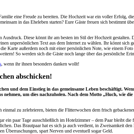
milie eine Freude zu bereiten. Die Hochzeit war ein voller Erfolg, die
insam in das Eheleben starten? Eure Gäste freuen sich bestimmt über
Ausdruck. Diese könnt ihr am besten im Stil der Hochzeit gestalten. D
inen unpersönlichen Text aus dem Internet zu wählen. Ihr könnt sich ger
 die Karte außerdem noch mit einer persönlichen Note, wie einem Foto 
itern! So werden sich die Gäste noch lange über das persönliche Erin
s
, wenn ihr ihnen besonders danken wollt!
chen abschicken!
chen und dem Einstieg in das gemeinsame Leben beschäftigt. Wenn 
lass nehmen, um dies nachzuholen. Nach dem Motto „Huch, wie die
einmal zu zelebrieren, bieten die Flitterwochen dem frisch gebackene
r ein paar Tage ausschließlich im Hotelzimmer – dem Paar bleibt die fr
lichen. Das Brautpaar hat es sich ja auch verdient, in Zweisamkeit den 
ösen Überraschungen, spart Nerven und eventuell sogar Geld.