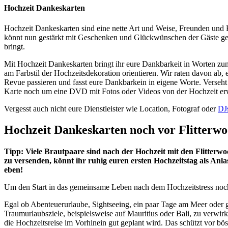
Hochzeit Dankeskarten
Hochzeit Dankeskarten sind eine nette Art und Weise, Freunden und Fa
könnt nun gestärkt mit Geschenken und Glückwünschen der Gäste geme
bringt.
Mit Hochzeit Dankeskarten bringt ihr eure Dankbarkeit in Worten zum 
am Farbstil der Hochzeitsdekoration orientieren. Wir raten davon ab, e
Revue passieren und fasst eure Dankbarkein in eigene Worte. Verseht
Karte noch um eine DVD mit Fotos oder Videos von der Hochzeit erwe
Vergesst auch nicht eure Dienstleister wie Location, Fotograf oder
DJ
Hochzeit Dankeskarten noch vor Flitterwo
Tipp: Viele Brautpaare sind nach der Hochzeit mit den Flitterwo
zu versenden, könnt ihr ruhig euren ersten Hochzeitstag als An
eben!
Um den Start in das gemeinsame Leben nach dem Hochzeitstress noch 
Egal ob Abenteuerurlaube, Sightseeing, ein paar Tage am Meer oder ga
Traumurlaubsziele, beispielsweise auf Mauritius oder Bali, zu verwirk
die Hochzeitsreise im Vorhinein gut geplant wird. Das schützt vor b