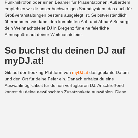
Funkmikrofon oder einen Beamer für Präsentationen. Außerdem
empfehlen wir dir unser hochwertiges Soundsystem, das auch für
Großveranstaltungen bestens ausgelegt ist. Selbstverständlich
übernehmen wir dabei den kompletten Auf- und Abbau! So sorgt
dein Weihnachtsfeier DJ in Bregenz für eine feierliche
Atmosphäre auf deiner Weihnachtsfeier.
So buchst du deinen DJ auf
myDJ.at!
Gib auf der Booking-Plattform von
myDJ.at
das geplante Datum
und den Ort für deine Feier ein. Danach erhältst du eine
Auswahlmöglichkeit für deinen verfügbaren DJ. Anschließend
kannst du deine gewünschten Zusatzpakete auswählen. Diese
einfache und bequeme Form der Buchung deines DJs erspart dir
Zeit und Geld. Außerdem hast du immer die beste
Musikbegleitung, abgestimmt auf deine persönlichen Wünsche!
Dein Weihnachtsfeier DJ
in
Bregenz
– von myDJ.at!