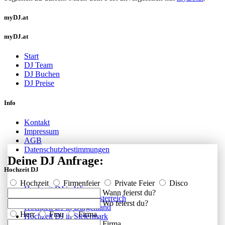
myDJ.at
myDJ.at
Start
DJ Team
DJ Buchen
DJ Preise
Info
Kontakt
Impressum
AGB
Datenschutzbestimmungen
Deine DJ Anfrage:
Hochzeit DJ
Hochzeit
Firmenfeier
Private Feier
Disco
Hochzeit DJ in Wien
Wann feierst du?
Hochzeit DJ in Niederösterreich
Wo feierst du?
Hochzeit DJ in Burgenland
Herr
Frau
Firma
Hochzeit DJ in Steiermark
Firma