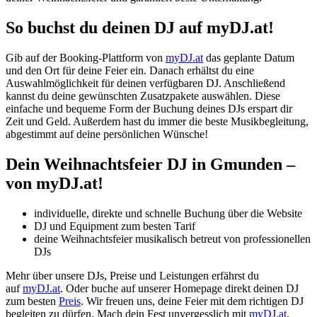
So buchst du deinen DJ auf myDJ.at!
Gib auf der Booking-Plattform von
myDJ.at
das geplante Datum
und den Ort für deine Feier ein. Danach erhältst du eine
Auswahlmöglichkeit für deinen verfügbaren DJ. Anschließend
kannst du deine gewünschten Zusatzpakete auswählen. Diese
einfache und bequeme Form der Buchung deines DJs erspart dir
Zeit und Geld. Außerdem hast du immer die beste Musikbegleitung,
abgestimmt auf deine persönlichen Wünsche!
Dein Weihnachtsfeier DJ
in Gmunden
–
von myDJ.at!
individuelle, direkte und schnelle Buchung über die Website
DJ und Equipment zum besten Tarif
deine Weihnachtsfeier musikalisch betreut von professionellen
DJs
Mehr über unsere DJs, Preise und Leistungen erfährst du
auf
myDJ.at
. Oder buche auf unserer Homepage direkt deinen DJ
zum besten
Preis
. Wir freuen uns, deine Feier mit dem richtigen DJ
begleiten zu dürfen. Mach dein Fest unvergesslich mit
myDJ.at
.