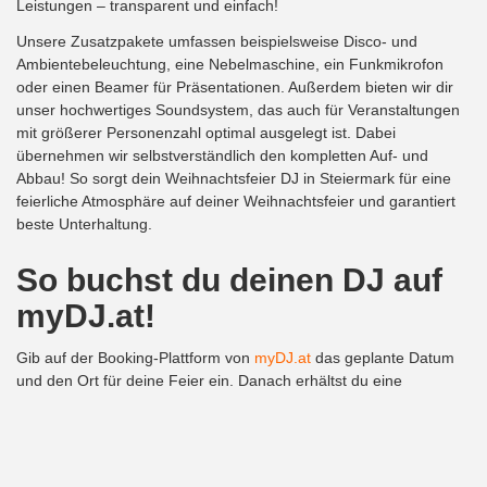
Leistungen – transparent und einfach!
Unsere Zusatzpakete umfassen beispielsweise Disco- und
Ambientebeleuchtung, eine Nebelmaschine, ein Funkmikrofon
oder einen Beamer für Präsentationen. Außerdem bieten wir dir
unser hochwertiges Soundsystem, das auch für Veranstaltungen
mit größerer Personenzahl optimal ausgelegt ist. Dabei
übernehmen wir selbstverständlich den kompletten Auf- und
Abbau! So sorgt dein Weihnachtsfeier DJ in Steiermark für eine
feierliche Atmosphäre auf deiner Weihnachtsfeier und garantiert
beste Unterhaltung.
So buchst du deinen DJ auf
myDJ.at!
Gib auf der Booking-Plattform von
myDJ.at
das geplante Datum
und den Ort für deine Feier ein. Danach erhältst du eine
Auswahlmöglichkeit für deinen verfügbaren DJ. Anschließend
kannst du deine gewünschten Zusatzpakete auswählen. Diese
einfache und bequeme Form der Buchung deines DJs erspart dir
Zeit und Geld. Außerdem hast du immer die beste