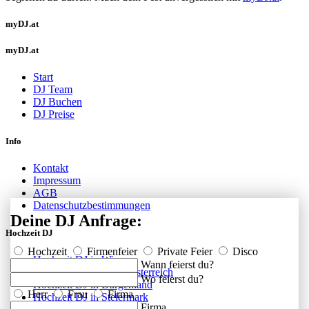
myDJ.at
myDJ.at
Start
DJ Team
DJ Buchen
DJ Preise
Info
Kontakt
Impressum
AGB
Datenschutzbestimmungen
Deine DJ Anfrage:
Hochzeit DJ
Hochzeit
Firmenfeier
Private Feier
Disco
Hochzeit DJ in Wien
Wann feierst du?
Hochzeit DJ in Niederösterreich
Wo feierst du?
Hochzeit DJ in Burgenland
Herr
Frau
Firma
Hochzeit DJ in Steiermark
Firma