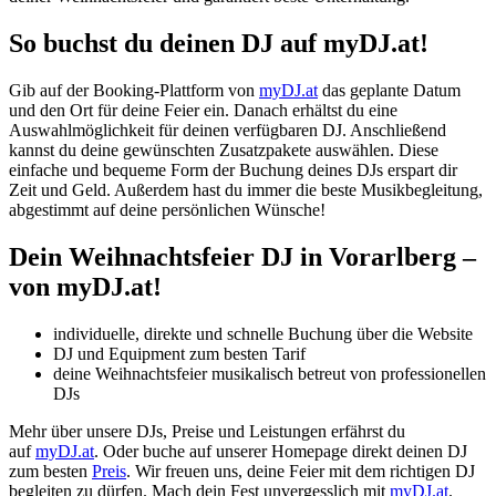
So buchst du deinen DJ auf myDJ.at!
Gib auf der Booking-Plattform von
myDJ.at
das geplante Datum
und den Ort für deine Feier ein. Danach erhältst du eine
Auswahlmöglichkeit für deinen verfügbaren DJ. Anschließend
kannst du deine gewünschten Zusatzpakete auswählen. Diese
einfache und bequeme Form der Buchung deines DJs erspart dir
Zeit und Geld. Außerdem hast du immer die beste Musikbegleitung,
abgestimmt auf deine persönlichen Wünsche!
Dein Weihnachtsfeier DJ
in Vorarlberg
–
von myDJ.at!
individuelle, direkte und schnelle Buchung über die Website
DJ und Equipment zum besten Tarif
deine Weihnachtsfeier musikalisch betreut von professionellen
DJs
Mehr über unsere DJs, Preise und Leistungen erfährst du
auf
myDJ.at
. Oder buche auf unserer Homepage direkt deinen DJ
zum besten
Preis
. Wir freuen uns, deine Feier mit dem richtigen DJ
begleiten zu dürfen. Mach dein Fest unvergesslich mit
myDJ.at
.